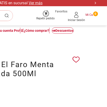
RATIS en sucursal
Ver más
Favoritos
0
Repetir pedido
Iniciar Sesión
tu cuenta Pro!
🛒¿Cómo comprar?
📣Descuentos
 El Faro Menta
ada 500Ml