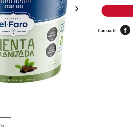
10
.
harina
Comparte
00ml