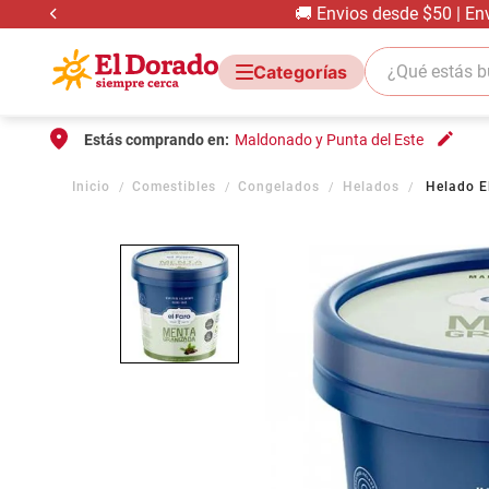
🚚 Envios desde $50 | En
¿Qué estás bus
Estás comprando en:
Maldonado y Punta del Este
Comestibles
Congelados
Helados
Helado E