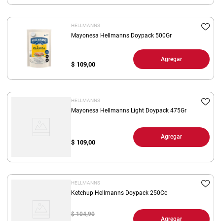
8
.
yerba
HELLMANNS
9
.
harina
Mayonesa Hellmanns Doypack 500Gr
10
.
arroz
Agregar
$
109,00
HELLMANNS
Mayonesa Hellmanns Light Doypack 475Gr
Agregar
$
109,00
HELLMANNS
Ketchup Hellmanns Doypack 250Cc
$ 104,90
Agregar