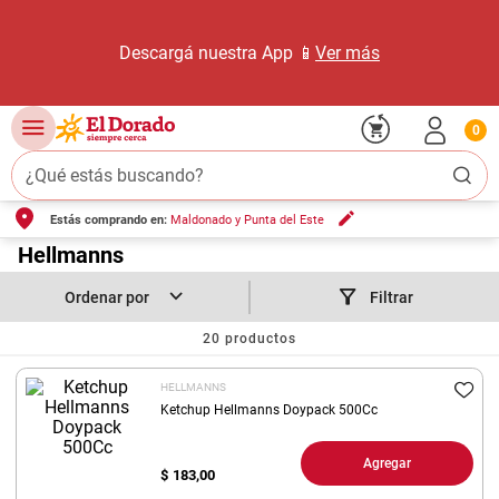
Descargá nuestra App 📱
Ver más
0
¿Qué estás buscando?
Estás comprando en:
Maldonado y Punta del Este
TÉRMINOS MÁS BUSCADOS
1
.
Hellmanns
carne carnicería
2
.
leche
Filtrar
3
.
aceite
20
productos
4
.
queso
HELLMANNS
5
.
pollo
Ketchup Hellmanns Doypack 500Cc
6
.
bondiola
Agregar
$
183,00
7
.
fideos