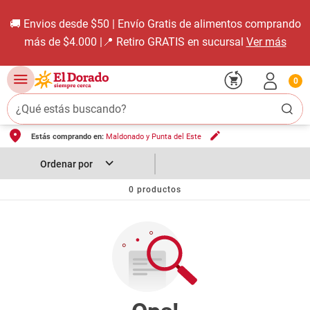
🚚 Envios desde $50 | Envío Gratis de alimentos comprando
más de $4.000 |📍 Retiro GRATIS en sucursal
Ver más
0
¿Qué estás buscando?
Estás comprando en:
Maldonado y Punta del Este
TÉRMINOS MÁS BUSCADOS
1
.
carne carnicería
2
.
leche
0
productos
3
.
aceite
4
.
queso
5
.
pollo
6
.
bondiola
7
.
fideos