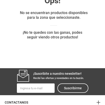
8
.
yerba
9
.
harina
10
.
arroz
¡Suscribite a nuestro newsletter!
Recibí las ofertas y novedades en tu buzón.
Suscribirme
+
CONTACTANOS