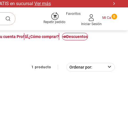
RATIS en sucursal
Ver más
Favoritos
0
Repetir pedido
Iniciar Sesión
tu cuenta Pro!
🛒¿Cómo comprar?
📣Descuentos
Ordenar por
1
producto