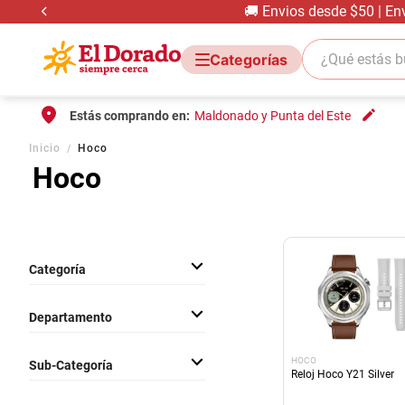
🚚 Envios desde $50 | En
¿Qué estás bus
Estás comprando en:
Maldonado y Punta del Este
Inicio
Hoco
Hoco
Categoría
Electrónica e Informática
Departamento
Electro Audio Y Tv
HOCO
Sub-Categoría
Reloj Hoco Y21 Silver
Periféricos