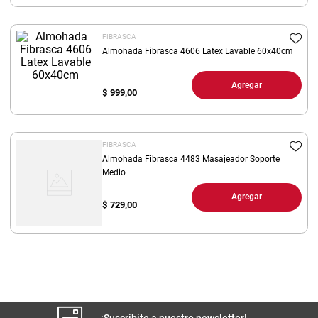
8
.
yerba
FIBRASCA
9
.
harina
Almohada Fibrasca 4606 Latex Lavable 60x40cm
10
.
arroz
Agregar
$
999,00
FIBRASCA
Almohada Fibrasca 4483 Masajeador Soporte
Medio
Agregar
$
729,00
¡Suscribite a nuestro newsletter!