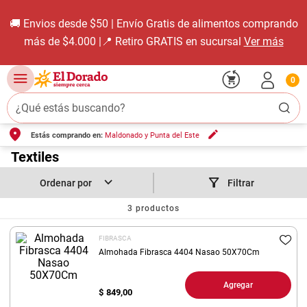
🚚 Envios desde $50 | Envío Gratis de alimentos comprando
más de $4.000 |📍 Retiro GRATIS en sucursal
Ver más
0
¿Qué estás buscando?
Estás comprando en:
Maldonado y Punta del Este
TÉRMINOS MÁS BUSCADOS
1
.
Textiles
carne carnicería
2
.
leche
Filtrar
3
.
aceite
3
productos
4
.
queso
FIBRASCA
5
.
pollo
Almohada Fibrasca 4404 Nasao 50X70Cm
6
.
bondiola
Agregar
$
849,00
7
.
fideos