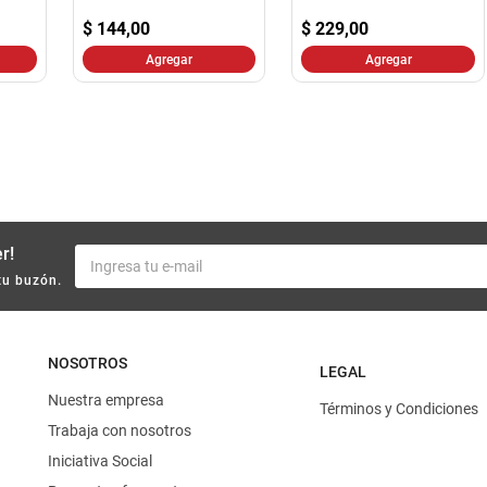
10
.
harina
$
144,00
$
229,00
Agregar
Agregar
r!
tu buzón.
NOSOTROS
LEGAL
Nuestra empresa
Términos y Condiciones
Trabaja con nosotros
Iniciativa Social