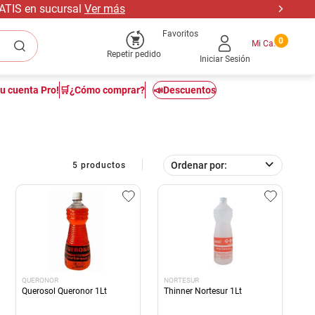
Estamos trabajando para p
Favoritos
0
Repetir pedido
Iniciar Sesión
tu cuenta Pro!
🛒¿Cómo comprar?
📣Descuentos
Ordenar por
5
productos
QUERONOR
NORTESUR
Querosol Queronor 1Lt
Thinner Nortesur 1Lt