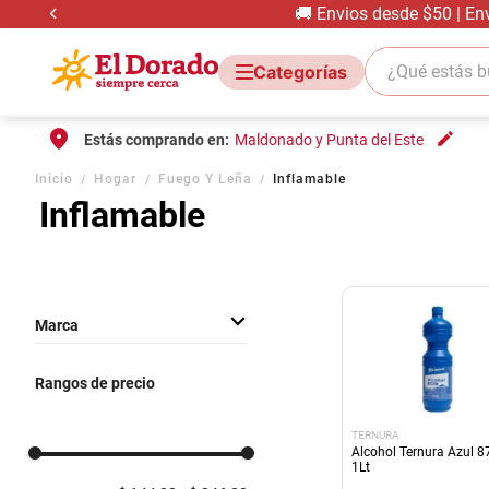
o Gratis de alimentos comprando más de $4.000 |📍 Retiro GRAT
¿Qué estás bus
Estás comprando en:
Maldonado y Punta del Este
Inicio
Hogar
Fuego Y Leña
Inflamable
Inflamable
Marca
NORTESUR
Rangos de precio
TERNURA
QUERONOR
TERNURA
Alcohol Ternura Azul 
1Lt