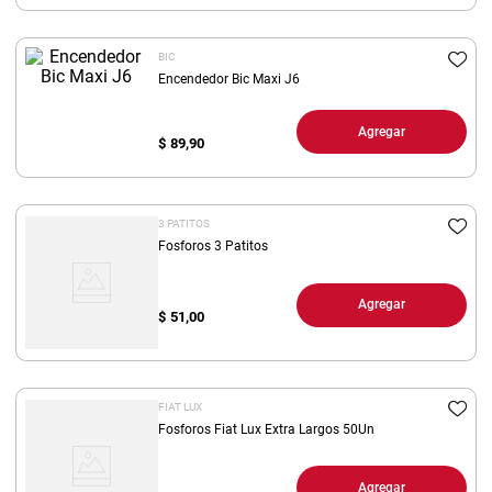
8
.
fideos
BIC
9
.
arroz
Encendedor Bic Maxi J6
10
.
harina
Agregar
$
89,90
3 PATITOS
Fosforos 3 Patitos
Agregar
$
51,00
FIAT LUX
Fosforos Fiat Lux Extra Largos 50Un
Agregar