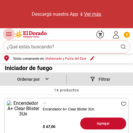
Descargá nuestra App 📱
Ver más
0
¿Qué estás buscando?
Estás comprando en:
Maldonado y Punta del Este
TÉRMINOS MÁS BUSCADOS
1
.
Iniciador de fuego
carne carnicería
2
.
leche
Filtrar
3
.
aceite
14
productos
4
.
queso
A+
5
.
bondiola
Encendedor A+ Clear Blister 3Un
6
.
pollo
Agregar
$
67,00
7
.
yerba