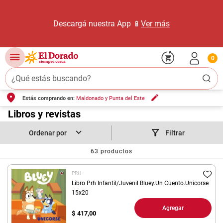
Descargá nuestra App 📱
Ver más
0
¿Qué estás buscando?
Estás comprando en:
Maldonado y Punta del Este
TÉRMINOS MÁS BUSCADOS
1
.
Libros y revistas
carne carnicería
2
.
leche
Filtrar
3
.
aceite
63
productos
4
.
queso
PRH
5
.
pollo
Libro Prh Infantil/Juvenil Bluey.Un Cuento.Unicorse
15x20
6
.
bondiola
Agregar
$
417,00
7
.
fideos