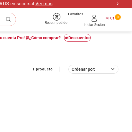
RATIS en sucursal
Ver más
Favoritos
0
Repetir pedido
Iniciar Sesión
tu cuenta Pro!
🛒¿Cómo comprar?
📣Descuentos
Ordenar por
1
producto