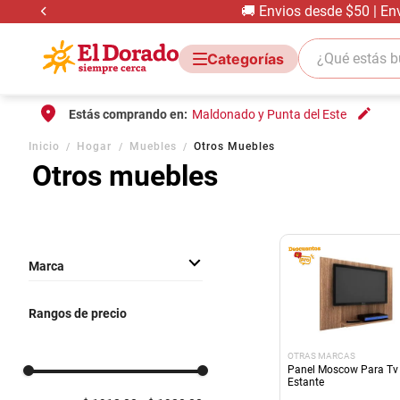
🚚 Envios desde $50 | En
¿Qué estás bus
Estás comprando en:
Maldonado y Punta del Este
Inicio
Hogar
Muebles
Otros Muebles
Otros muebles
Marca
OTRAS MARCAS
Rangos de precio
OTRAS MARCAS
Panel Moscow Para Tv
Estante