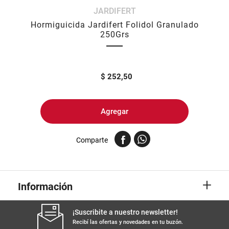
JARDIFERT
8
.
arroz
Hormiguicida Jardifert Folidol Granulado
9
.
harina
250Grs
10
.
yerba
$
252,50
Agregar
Comparte
+
Información
¡Suscribite a nuestro newsletter!
Recibí las ofertas y novedades en tu buzón.