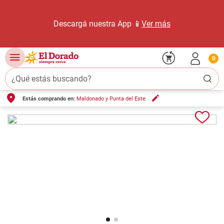
Descargá nuestra App 📱
Ver más
0
¿Qué estás buscando?
Estás comprando en:
Maldonado y Punta del Este
TÉRMINOS MÁS BUSCADOS
1
.
carne carnicería
2
.
leche
3
.
aceite
4
.
queso
5
.
pollo
6
.
bondiola
7
.
fideos