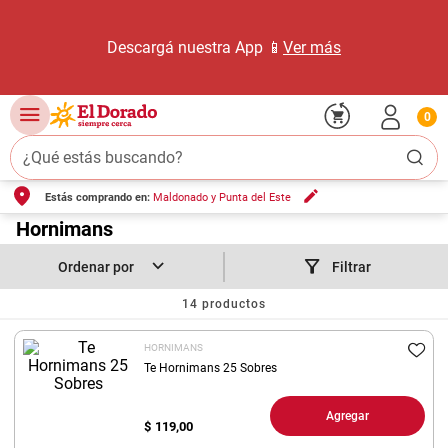
Descargá nuestra App 📱
Ver más
0
¿Qué estás buscando?
Estás comprando en:
Maldonado y Punta del Este
TÉRMINOS MÁS BUSCADOS
1
.
Hornimans
carne carnicería
2
.
leche
Filtrar
3
.
aceite
14
productos
4
.
queso
HORNIMANS
5
.
pollo
Te Hornimans 25 Sobres
6
.
bondiola
Agregar
$
119,00
7
.
fideos