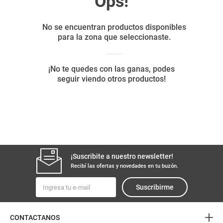
8
.
yerba
9
.
harina
10
.
arroz
¡Suscribite a nuestro newsletter!
Recibí las ofertas y novedades en tu buzón.
Suscribirme
+
CONTACTANOS