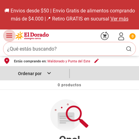
🚚 Envios desde $50 | Envío Gratis de alimentos comprando
más de $4.000 |📍 Retiro GRATIS en sucursal
Ver más
0
¿Qué estás buscando?
Estás comprando en:
Maldonado y Punta del Este
TÉRMINOS MÁS BUSCADOS
1
.
carne carnicería
2
.
leche
0
productos
3
.
aceite
4
.
queso
5
.
pollo
6
.
bondiola
7
.
fideos