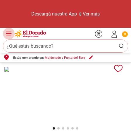
Descargá nuestra App 📱
Ver más
0
¿Qué estás buscando?
Estás comprando en:
Maldonado y Punta del Este
TÉRMINOS MÁS BUSCADOS
1
.
carne carnicería
2
.
leche
3
.
aceite
4
.
queso
5
.
pollo
6
.
bondiola
7
.
fideos