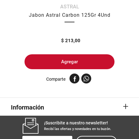
ASTRAL
8
.
yerba
Jabon Astral Carbon 125Gr 4Und
9
.
arroz
10
.
harina
$
213,00
Agregar
Comparte
+
Información
¡Suscribite a nuestro newsletter!
Recibí las ofertas y novedades en tu buzón.