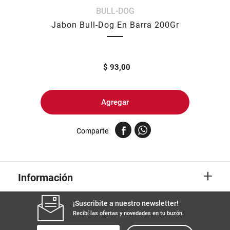
BULL-DOG
8
.
yerba
Jabon Bull-Dog En Barra 200Gr
9
.
harina
10
.
arroz
$
93,00
Agregar
Comparte
+
Información
¡Suscribite a nuestro newsletter!
Recibí las ofertas y novedades en tu buzón.