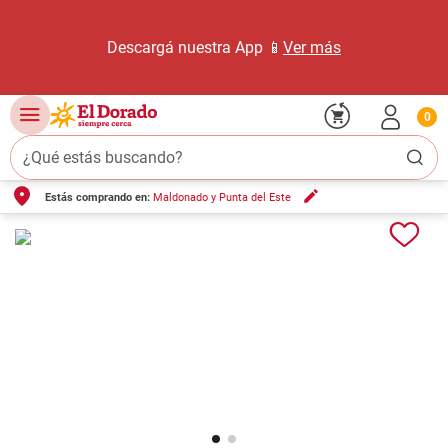
Descargá nuestra App 📱
Ver más
0
¿Qué estás buscando?
Estás comprando en:
Maldonado y Punta del Este
TÉRMINOS MÁS BUSCADOS
1
.
carne carnicería
2
.
leche
3
.
aceite
4
.
queso
5
.
pollo
6
.
bondiola
7
.
fideos