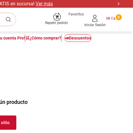
RATIS en sucursal
Ver más
Favoritos
0
Repetir pedido
Iniciar Sesión
tu cuenta Pro!
🛒¿Cómo comprar?
📣Descuentos
ún producto
sitio