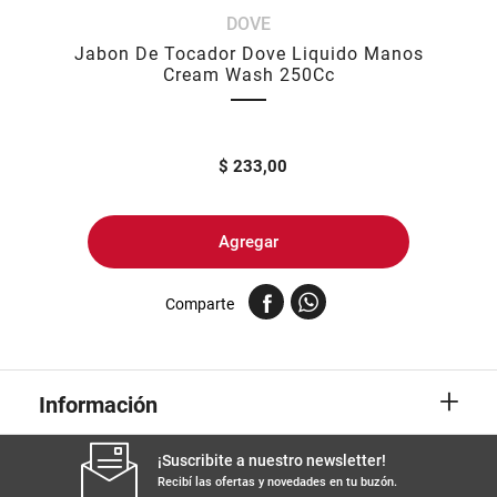
DOVE
8
.
yerba
Jabon De Tocador Dove Liquido Manos
9
.
harina
Cream Wash 250Cc
10
.
arroz
$
233,00
Agregar
Comparte
+
Información
¡Suscribite a nuestro newsletter!
Recibí las ofertas y novedades en tu buzón.