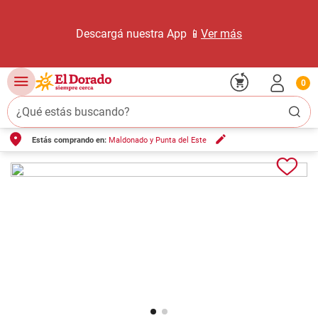
Descargá nuestra App 📱
Ver más
0
¿Qué estás buscando?
Estás comprando en:
Maldonado y Punta del Este
TÉRMINOS MÁS BUSCADOS
1
.
carne carnicería
2
.
leche
3
.
aceite
4
.
queso
5
.
pollo
6
.
bondiola
7
.
fideos