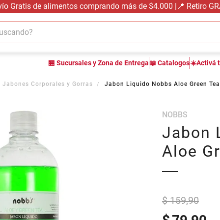
vío Gratis de alimentos comprando más de $4.000 |📍 Retiro G
cando?
TÉRMINOS MÁS BUSCADOS
🏪 Sucursales y Zona de Entrega
📖 Catalogos
☀️Activá 
1
.
carne carnicería
2
.
leche
 Jabones Corporales y Gorras
Jabon Liquido Nobbs Aloe Green Te
3
.
aceite
NOBBS
4
.
queso
Jabon 
5
.
pollo
Aloe G
6
.
bondiola
7
.
fideos
8
.
yerba
$ 159,90
9
.
arroz