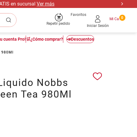
RATIS en sucursal
Ver más
Favoritos
0
Repetir pedido
Iniciar Sesión
tu cuenta Pro!
🛒¿Cómo comprar?
📣Descuentos
a 980Ml
Liquido Nobbs
reen Tea 980Ml