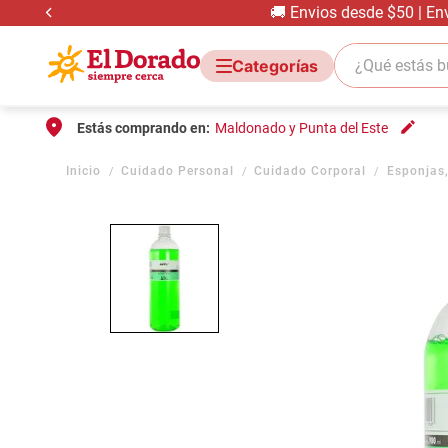
🚚 Envios desde $50 | En
¿Qué estás bus
Estás comprando en:
Maldonado y Punta del Este
Cuidado Personal
Cuidado Corporal
Esponjas,