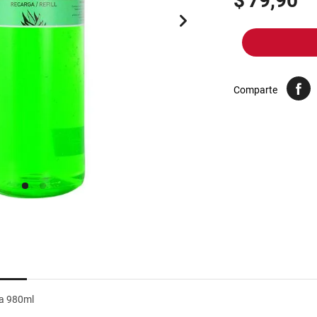
$
79,90
10
.
harina
Comparte
ea 980ml