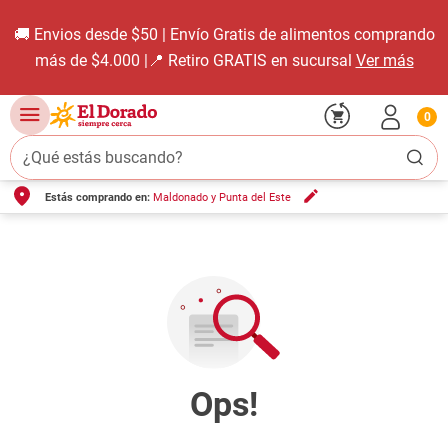
🚚 Envios desde $50 | Envío Gratis de alimentos comprando
más de $4.000 |📍 Retiro GRATIS en sucursal
Ver más
0
¿Qué estás buscando?
Estás comprando en:
Maldonado y Punta del Este
TÉRMINOS MÁS BUSCADOS
1
.
carne carnicería
2
.
leche
3
.
aceite
4
.
queso
5
.
bondiola
6
.
yerba
7
.
pollo