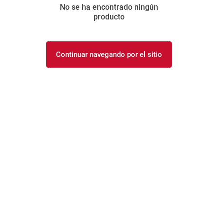
No se ha encontrado ningún
8
.
arroz
producto
9
.
harina
10
.
fideos
Continuar navegando por el sitio