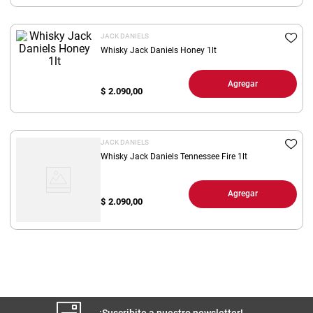
8
.
yerba
JACK DANIELS
9
.
arroz
Whisky Jack Daniels Honey 1lt
10
.
harina
Agregar
$
2.090,00
JACK DANIELS
Whisky Jack Daniels Tennessee Fire 1lt
Agregar
$
2.090,00
¡Suscribite a nuestro newsletter!