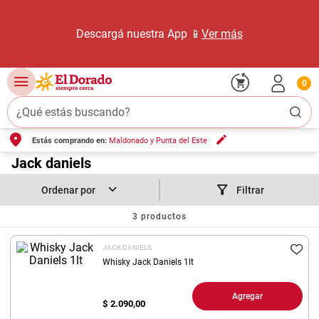
Descargá nuestra App 📱
Ver más
0
¿Qué estás buscando?
Estás comprando en:
Maldonado y Punta del Este
TÉRMINOS MÁS BUSCADOS
1
.
Jack daniels
carne carnicería
2
.
leche
Filtrar
3
.
aceite
3
productos
4
.
queso
JACK DANIELS
5
.
pollo
Whisky Jack Daniels 1lt
6
.
bondiola
Agregar
$
2.090,00
7
.
fideos