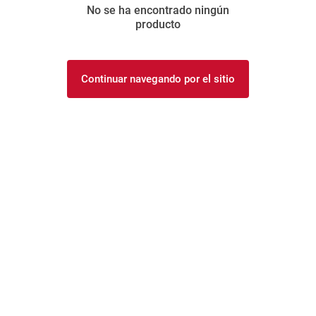
No se ha encontrado ningún
8
.
arroz
producto
9
.
harina
10
.
yerba
Continuar navegando por el sitio