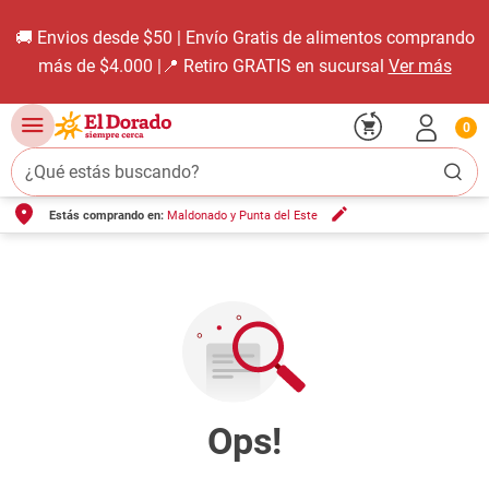
🚚 Envios desde $50 | Envío Gratis de alimentos comprando
más de $4.000 |📍 Retiro GRATIS en sucursal
Ver más
0
¿Qué estás buscando?
Estás comprando en:
Maldonado y Punta del Este
TÉRMINOS MÁS BUSCADOS
1
.
carne carnicería
2
.
leche
3
.
aceite
4
.
queso
5
.
pollo
6
.
bondiola
7
.
fideos