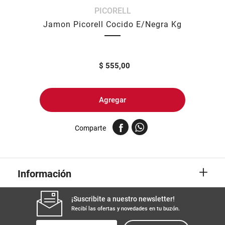
PICORELL
8
.
yerba
Jamon Picorell Cocido E/Negra Kg
9
.
harina
10
.
arroz
$
555,00
Agregar
Comparte
+
Información
¡Suscribite a nuestro newsletter!
Recibí las ofertas y novedades en tu buzón.