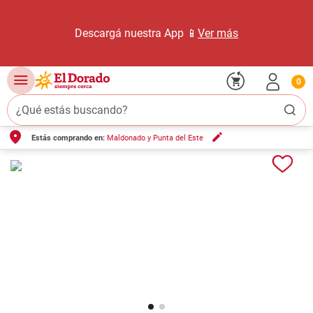
Descargá nuestra App 📱
Ver más
0
¿Qué estás buscando?
Estás comprando en:
Maldonado y Punta del Este
TÉRMINOS MÁS BUSCADOS
1
.
carne carnicería
2
.
leche
3
.
aceite
4
.
queso
5
.
pollo
6
.
bondiola
7
.
fideos