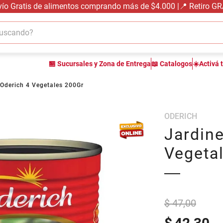
vío Gratis de alimentos comprando más de $4.000 |📍 Retiro G
cando?
TÉRMINOS MÁS BUSCADOS
🏪 Sucursales y Zona de Entrega
📖 Catalogos
☀️Activá 
1
.
carne carnicería
2
.
leche
 Oderich 4 Vegetales 200Gr
3
.
aceite
ODERICH
4
.
queso
Jardine
5
.
pollo
Vegeta
6
.
bondiola
7
.
fideos
8
.
yerba
$ 47,00
9
.
arroz