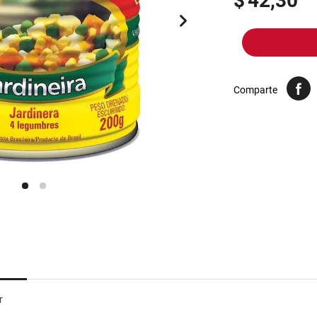
$
42,30
10
.
harina
Comparte
r