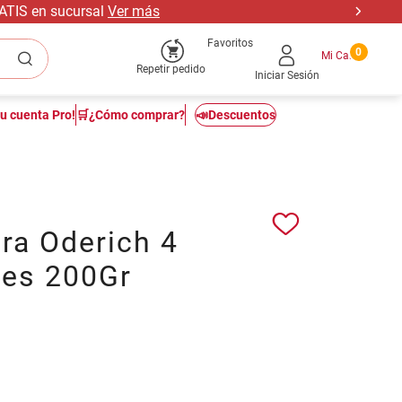
RATIS en sucursal
Ver más
Favoritos
0
Repetir pedido
Iniciar Sesión
tu cuenta Pro!
🛒¿Cómo comprar?
📣Descuentos
ra Oderich 4
les 200Gr