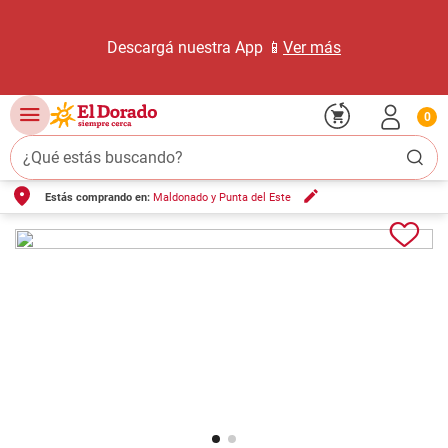
Descargá nuestra App 📱
Ver más
0
¿Qué estás buscando?
Estás comprando en:
Maldonado y Punta del Este
TÉRMINOS MÁS BUSCADOS
1
.
carne carnicería
2
.
leche
3
.
aceite
4
.
queso
5
.
bondiola
6
.
pollo
7
.
yerba