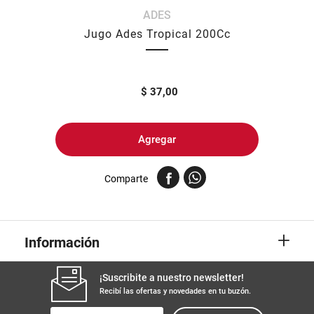
ADES
8
.
fideos
Jugo Ades Tropical 200Cc
9
.
arroz
10
.
harina
$
37,00
Agregar
Comparte
+
Información
¡Suscribite a nuestro newsletter!
Recibí las ofertas y novedades en tu buzón.