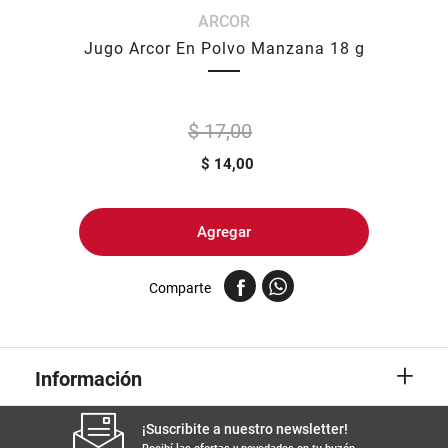
ARCOR
8
.
yerba
Jugo Arcor En Polvo Manzana 18 g
9
.
arroz
10
.
harina
$ 17,00
$
14,00
Agregar
Comparte
+
Información
¡Suscribite a nuestro newsletter!