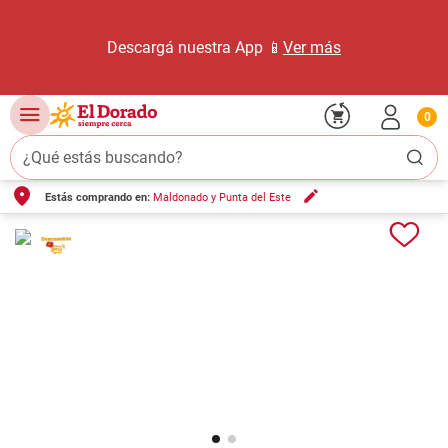
Descargá nuestra App 📱
Ver más
0
¿Qué estás buscando?
Estás comprando en:
Maldonado y Punta del Este
TÉRMINOS MÁS BUSCADOS
1
.
carne carnicería
2
.
leche
3
.
aceite
4
.
queso
5
.
pollo
6
.
bondiola
7
.
fideos