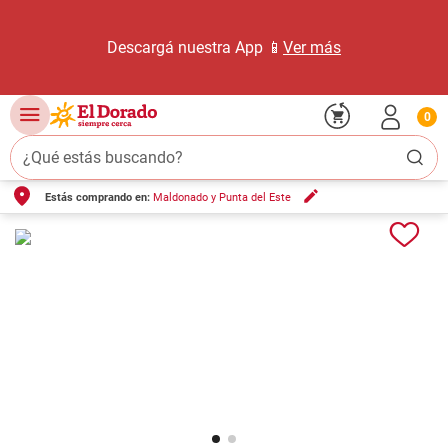
Descargá nuestra App 📱
Ver más
0
¿Qué estás buscando?
Estás comprando en:
Maldonado y Punta del Este
TÉRMINOS MÁS BUSCADOS
1
.
carne carnicería
2
.
leche
3
.
queso
4
.
aceite
5
.
pollo
6
.
bondiola
7
.
fideos