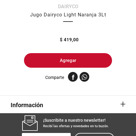
DAIRYCO
8
.
harina
Jugo Dairyco Light Naranja 3Lt
9
.
arroz
10
.
yerba
$
419,00
Agregar
Comparte
+
Información
¡Suscribite a nuestro newsletter!
Recibí las ofertas y novedades en tu buzón.