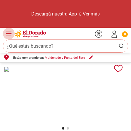
Descargá nuestra App 📱
Ver más
0
¿Qué estás buscando?
Estás comprando en:
Maldonado y Punta del Este
TÉRMINOS MÁS BUSCADOS
1
.
carne carnicería
2
.
leche
3
.
aceite
4
.
queso
5
.
pollo
6
.
bondiola
7
.
fideos