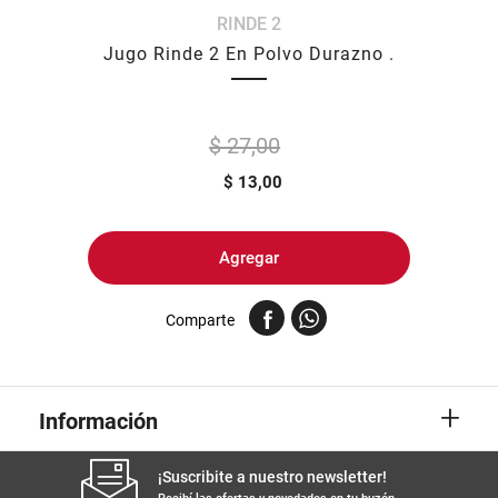
RINDE 2
8
.
arroz
Jugo Rinde 2 En Polvo Durazno .
9
.
harina
10
.
yerba
$ 27,00
$
13,00
Agregar
Comparte
+
Información
¡Suscribite a nuestro newsletter!