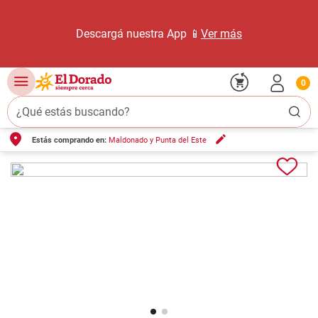
Descargá nuestra App 📱
Ver más
0
¿Qué estás buscando?
Estás comprando en:
Maldonado y Punta del Este
TÉRMINOS MÁS BUSCADOS
1
.
carne carnicería
2
.
leche
3
.
aceite
4
.
queso
5
.
pollo
6
.
bondiola
7
.
fideos