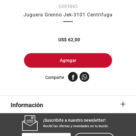
GRENNO
8
.
yerba
Juguera Grenno Jek-3101 Centrifuga
9
.
harina
10
.
arroz
US$
62,00
Agregar
Comparte
+
Información
¡Suscribite a nuestro newsletter!
Recibí las ofertas y novedades en tu buzón.