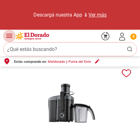
Descargá nuestra App 📱
Ver más
0
¿Qué estás buscando?
Estás comprando en:
Maldonado y Punta del Este
TÉRMINOS MÁS BUSCADOS
1
.
carne carnicería
2
.
leche
3
.
aceite
4
.
queso
5
.
pollo
6
.
bondiola
7
.
fideos