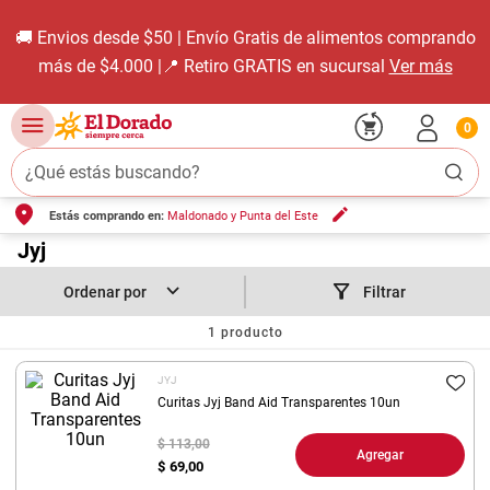
🚚 Envios desde $50 | Envío Gratis de alimentos comprando
más de $4.000 |📍 Retiro GRATIS en sucursal
Ver más
0
¿Qué estás buscando?
Estás comprando en:
Maldonado y Punta del Este
TÉRMINOS MÁS BUSCADOS
1
.
Jyj
carne carnicería
2
.
leche
Filtrar
3
.
aceite
1
producto
4
.
queso
JYJ
5
.
pollo
Curitas Jyj Band Aid Transparentes 10un
6
.
bondiola
$ 113,00
Agregar
$
69,00
7
.
fideos