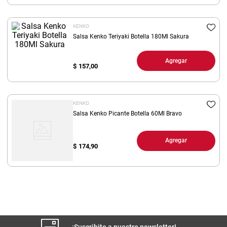
8
.
yerba
KENKO
9
.
arroz
Salsa Kenko Teriyaki Botella 180Ml Sakura
10
.
harina
Agregar
$
157,00
KENKO
Salsa Kenko Picante Botella 60Ml Bravo
Agregar
$
174,90
¡Suscribite a nuestro newsletter!