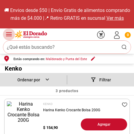
🚚 Envios desde $50 | Envío Gratis de alimentos comprando
más de $4.000 |📍 Retiro GRATIS en sucursal
Ver más
0
¿Qué estás buscando?
Estás comprando en:
Maldonado y Punta del Este
TÉRMINOS MÁS BUSCADOS
1
.
Kenko
carne carnicería
2
.
leche
Filtrar
3
.
aceite
3
productos
4
.
queso
KENKO
5
.
pollo
Harina Kenko Crocante Bolsa 200G
6
.
bondiola
Agregar
$
154,90
7
.
fideos