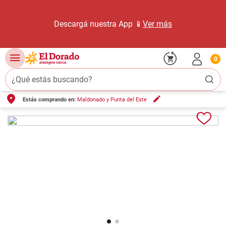
Descargá nuestra App 📱
Ver más
0
¿Qué estás buscando?
Estás comprando en:
Maldonado y Punta del Este
TÉRMINOS MÁS BUSCADOS
1
.
carne carnicería
2
.
leche
3
.
aceite
4
.
queso
5
.
pollo
6
.
bondiola
7
.
fideos