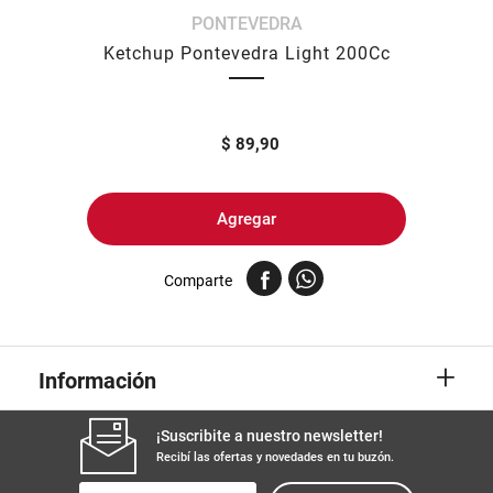
PONTEVEDRA
8
.
arroz
Ketchup Pontevedra Light 200Cc
9
.
harina
10
.
yerba
$
89,90
Agregar
Comparte
+
Información
¡Suscribite a nuestro newsletter!
Recibí las ofertas y novedades en tu buzón.