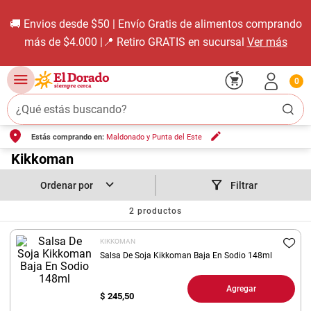
🚚 Envios desde $50 | Envío Gratis de alimentos comprando
más de $4.000 |📍 Retiro GRATIS en sucursal
Ver más
0
¿Qué estás buscando?
Estás comprando en:
Maldonado y Punta del Este
TÉRMINOS MÁS BUSCADOS
1
.
Kikkoman
carne carnicería
2
.
leche
Filtrar
3
.
aceite
2
productos
4
.
queso
KIKKOMAN
5
.
bondiola
Salsa De Soja Kikkoman Baja En Sodio 148ml
6
.
pollo
Agregar
$
245,50
7
.
yerba