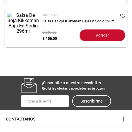
8
.
fideos
KIKKOMAN
9
.
arroz
Salsa De Soja Kikkoman Baja En Sodio 296ml
10
.
harina
$ 313,00
Agregar
$
156,00
¡Suscribite a nuestro newsletter!
Recibí las ofertas y novedades en tu buzón.
Suscribirme
+
CONTACTANOS