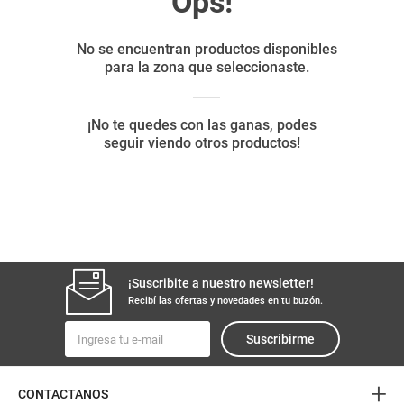
8
.
yerba
9
.
arroz
10
.
harina
¡Suscribite a nuestro newsletter!
Recibí las ofertas y novedades en tu buzón.
Suscribirme
+
CONTACTANOS