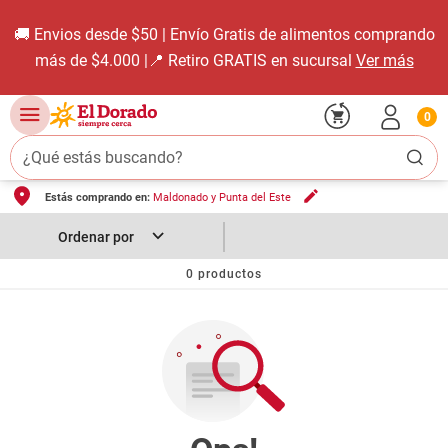
🚚 Envios desde $50 | Envío Gratis de alimentos comprando
más de $4.000 |📍 Retiro GRATIS en sucursal
Ver más
0
¿Qué estás buscando?
Estás comprando en:
Maldonado y Punta del Este
TÉRMINOS MÁS BUSCADOS
1
.
carne carnicería
2
.
leche
0
productos
3
.
aceite
4
.
queso
5
.
pollo
6
.
bondiola
7
.
fideos