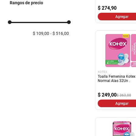
Rangos de precio
Protectores Diarios
$
274,90
Agregar
$ 109,00
$ 516,00
KOTEX
Toalla Femenina Kotex
Normal Alas 32Un .
$
249,00
$ 363,00
Agregar