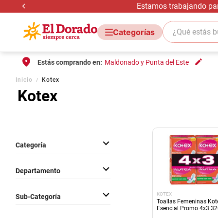
Estamos trabajando para
¿Qué estás bus
Estás comprando en:
Maldonado y Punta del Este
Inicio
Kotex
Kotex
Categoría
Cuidado Corporal
Departamento
Cuidado Personal
KOTEX
Sub-Categoría
Toallas Femeninas Kot
Esencial Promo 4x3 3
Mujer