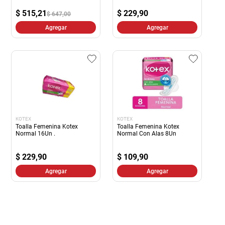
$
515,21
$
229,90
$ 647,00
Agregar
Agregar
KOTEX
KOTEX
Toalla Femenina Kotex
Toalla Femenina Kotex
Normal 16Un .
Normal Con Alas 8Un
$
229,90
$
109,90
Agregar
Agregar