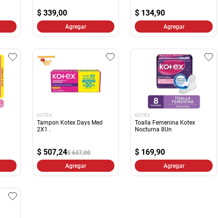
10
.
harina
$
339,00
$
134,90
Agregar
Agregar
KOTEX
KOTEX
Tampon Kotex Days Med
Toalla Femenina Kotex
2X1 .
Nocturna 8Un
$
507,24
$
169,90
$ 637,00
Agregar
Agregar