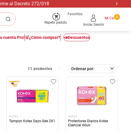
forme al Decreto 272/018
Favoritos
0
Repetir pedido
Iniciar Sesión
tu cuenta Pro!
🛒¿Cómo comprar?
📣Descuentos
Ordenar por
11
productos
KOTEX
KOTEX
Tampon Kotex Days Gde 2X1
Protectores Diarios Kotex
Esencial 60un