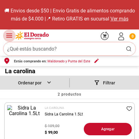
🚚 Envios desde $50 | Envío Gratis de alimentos comprando
más de $4.000 |📍 Retiro GRATIS en sucursal
Ver más
0
¿Qué estás buscando?
Estás comprando en:
Maldonado y Punta del Este
TÉRMINOS MÁS BUSCADOS
1
.
La carolina
carne carnicería
2
.
leche
Filtrar
3
.
aceite
2
productos
4
.
queso
LA CAROLINA
5
.
pollo
Sidra La Carolina 1.5Lt
6
.
bondiola
$ 109,00
Agregar
$
99,00
7
.
fideos