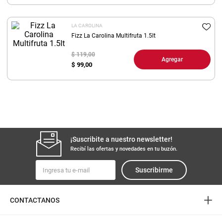
8
.
yerba
LA CAROLINA
9
.
arroz
Fizz La Carolina Multifruta 1.5lt
10
.
harina
$ 119,00
Agregar
$
99,00
¡Suscribite a nuestro newsletter!
Recibí las ofertas y novedades en tu buzón.
Suscribirme
+
CONTACTANOS