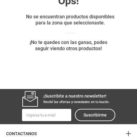
8
.
fideos
9
.
arroz
10
.
harina
¡Suscribite a nuestro newsletter!
Recibí las ofertas y novedades en tu buzón.
Suscribirme
+
CONTACTANOS