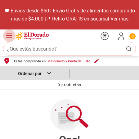
🚚 Envios desde $50 | Envío Gratis de alimentos comprando
más de $4.000 |📍 Retiro GRATIS en sucursal
Ver más
0
¿Qué estás buscando?
Estás comprando en:
Maldonado y Punta del Este
TÉRMINOS MÁS BUSCADOS
1
.
carne carnicería
2
.
leche
0
productos
3
.
aceite
4
.
queso
5
.
bondiola
6
.
pollo
7
.
yerba