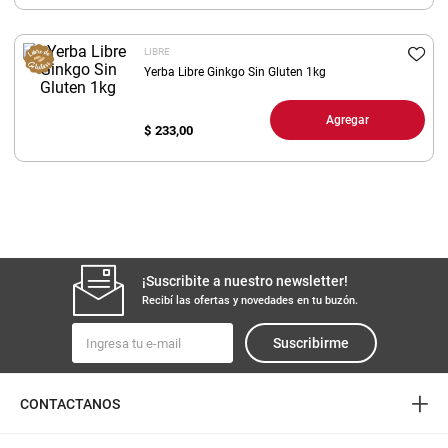
8
.
arroz
LIBRE
9
.
harina
Yerba Libre Ginkgo Sin Gluten 1kg
10
.
yerba
Agregar
$
233,00
¡Suscribite a nuestro newsletter!
Recibí las ofertas y novedades en tu buzón.
Suscribirme
+
CONTACTANOS