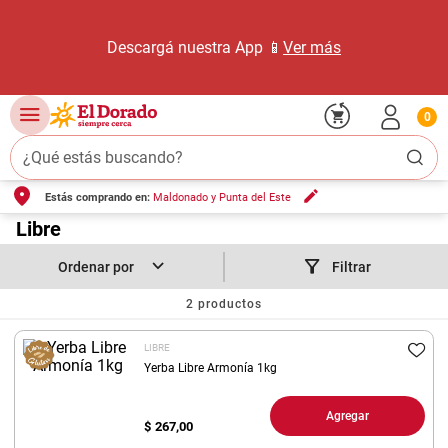
Descargá nuestra App 📱
Ver más
0
¿Qué estás buscando?
Estás comprando en:
Maldonado y Punta del Este
TÉRMINOS MÁS BUSCADOS
1
.
Libre
carne carnicería
2
.
leche
Filtrar
3
.
aceite
2
productos
4
.
queso
LIBRE
5
.
pollo
Yerba Libre Armonía 1kg
6
.
bondiola
Agregar
$
267,00
7
.
fideos