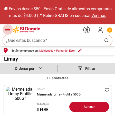
🚚 Envios desde $50 | Envío Gratis de alimentos comprando
más de $4.000 |📍 Retiro GRATIS en sucursal
Ver más
0
¿Qué estás buscando?
Estás comprando en:
Maldonado y Punta del Este
TÉRMINOS MÁS BUSCADOS
1
.
Limay
carne carnicería
2
.
leche
Filtrar
3
.
aceite
11
productos
4
.
queso
LIMAY
5
.
pollo
Mermelada Limay Frutilla 500Gr
6
.
bondiola
$ 159,90
Agregar
$
99,00
7
.
fideos