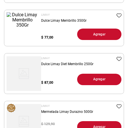
8
.
yerba
LIMAY
9
.
harina
Dulce Limay Membrillo 350Gr
10
.
arroz
Agregar
$
77,00
LIMAY
Dulce Limay Diet Membrillo 250Gr
Agregar
$
87,00
LIMAY
Mermelada Limay Durazno 500Gr
$ 129,90
Agregar