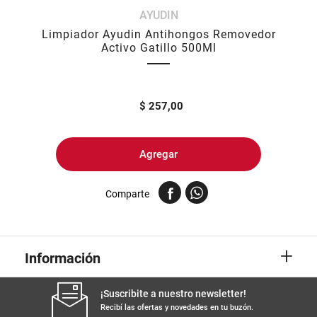
AYUDIN
8
.
yerba
Limpiador Ayudin Antihongos Removedor
9
.
arroz
Activo Gatillo 500Ml
10
.
harina
$
257,00
Agregar
Comparte
+
Información
¡Suscribite a nuestro newsletter!
Recibí las ofertas y novedades en tu buzón.