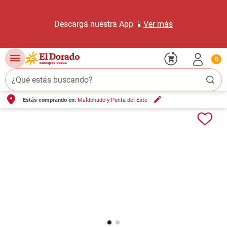
Descargá nuestra App 📱
Ver más
0
¿Qué estás buscando?
Estás comprando en:
Maldonado y Punta del Este
TÉRMINOS MÁS BUSCADOS
1
.
carne carnicería
2
.
leche
3
.
aceite
4
.
queso
5
.
pollo
6
.
bondiola
7
.
fideos