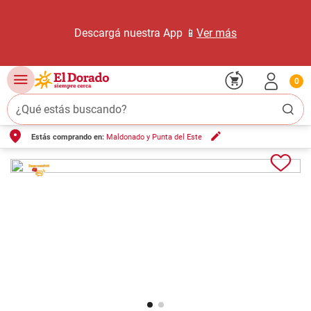
Descargá nuestra App 📱
Ver más
0
¿Qué estás buscando?
Estás comprando en:
Maldonado y Punta del Este
TÉRMINOS MÁS BUSCADOS
1
.
carne carnicería
2
.
leche
3
.
aceite
4
.
queso
5
.
pollo
6
.
bondiola
7
.
fideos