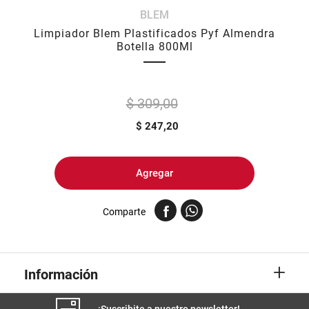
BLEM
8
.
yerba
Limpiador Blem Plastificados Pyf Almendra
9
.
harina
Botella 800Ml
10
.
arroz
$ 309,00
$
247,20
Agregar
Comparte
+
Información
¡Suscribite a nuestro newsletter!