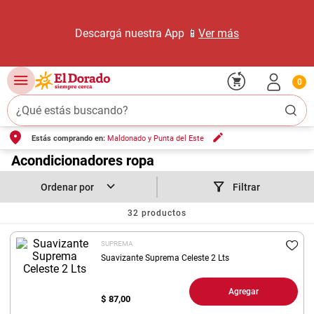
Descargá nuestra App 📱
Ver más
0
¿Qué estás buscando?
Estás comprando en:
Maldonado y Punta del Este
TÉRMINOS MÁS BUSCADOS
1
.
Acondicionadores ropa
carne carnicería
2
.
leche
Filtrar
3
.
aceite
32
productos
4
.
queso
SUPREMA
5
.
bondiola
Suavizante Suprema Celeste 2 Lts
6
.
yerba
Agregar
$
87,00
7
.
pollo