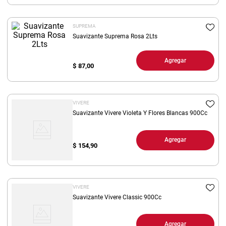
8
.
arroz
SUPREMA
9
.
harina
Suavizante Suprema Rosa 2Lts
10
.
fideos
Agregar
$
87,00
VIVERE
Suavizante Vivere Violeta Y Flores Blancas 900Cc
Agregar
$
154,90
VIVERE
Suavizante Vivere Classic 900Cc
Agregar