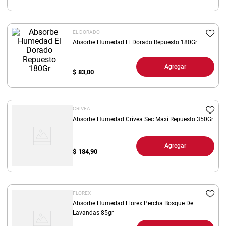
8
.
yerba
9
.
arroz
EL DORADO
Absorbe Humedad El Dorado Repuesto 180Gr
10
.
harina
Agregar
$
83,00
CRIVEA
Absorbe Humedad Crivea Sec Maxi Repuesto 350Gr
Agregar
$
184,90
FLOREX
Absorbe Humedad Florex Percha Bosque De
Lavandas 85gr