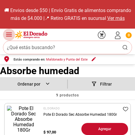
🚚 Envios desde $50 | Envío Gratis de alimentos comprando
más de $4.000 |📍 Retiro GRATIS en sucursal
Ver más
0
¿Qué estás buscando?
Estás comprando en:
Maldonado y Punta del Este
TÉRMINOS MÁS BUSCADOS
Absorbe humedad
1
.
carne carnicería
2
.
leche
Filtrar
3
.
aceite
9
productos
4
.
queso
EL DORADO
5
.
pollo
Pote El Dorado Sec Absorbe Humedad 180Gr
6
.
bondiola
Agregar
7
.
fideos
$
97,00