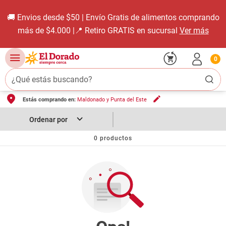
🚚 Envios desde $50 | Envío Gratis de alimentos comprando
más de $4.000 |📍 Retiro GRATIS en sucursal
Ver más
0
¿Qué estás buscando?
Estás comprando en:
Maldonado y Punta del Este
TÉRMINOS MÁS BUSCADOS
1
.
carne carnicería
2
.
leche
0
productos
3
.
aceite
4
.
queso
5
.
pollo
6
.
bondiola
7
.
fideos