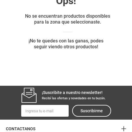
8
.
yerba
9
.
arroz
10
.
harina
¡Suscribite a nuestro newsletter!
Recibí las ofertas y novedades en tu buzón.
Suscribirme
+
CONTACTANOS