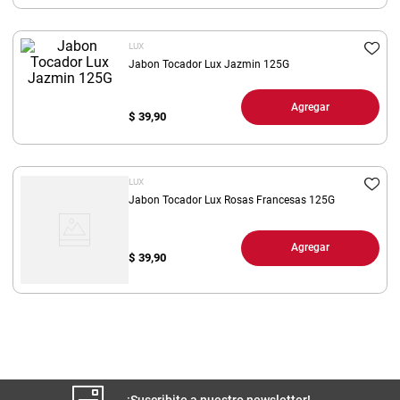
8
.
yerba
LUX
9
.
arroz
Jabon Tocador Lux Jazmin 125G
10
.
harina
Agregar
$
39,90
LUX
Jabon Tocador Lux Rosas Francesas 125G
Agregar
$
39,90
¡Suscribite a nuestro newsletter!