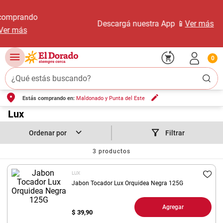
Descargá nuestra App 📱
Ver más
0
¿Qué estás buscando?
Estás comprando en:
Maldonado y Punta del Este
TÉRMINOS MÁS BUSCADOS
1
.
Lux
carne carnicería
2
.
leche
Filtrar
3
.
aceite
3
productos
4
.
queso
LUX
5
.
pollo
Jabon Tocador Lux Orquidea Negra 125G
6
.
bondiola
Agregar
$
39,90
7
.
fideos