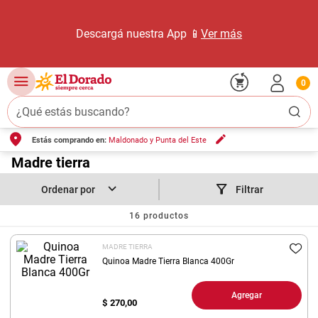
Descargá nuestra App 📱
Ver más
0
¿Qué estás buscando?
Estás comprando en:
Maldonado y Punta del Este
TÉRMINOS MÁS BUSCADOS
1
.
Madre tierra
carne carnicería
2
.
leche
Filtrar
3
.
aceite
16
productos
4
.
queso
MADRE TIERRA
5
.
pollo
Quinoa Madre Tierra Blanca 400Gr
6
.
bondiola
Agregar
$
270,00
7
.
fideos