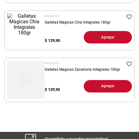
8
.
fideos
MAGICAS
9
.
arroz
Galletas Magicas Chia Integrales 180gr
10
.
harina
Agregar
$
129,90
MAGICAS
Galletas Magicas Zanahoria Integrales 180gr
Agregar
$
129,90
¡Suscribite a nuestro newsletter!