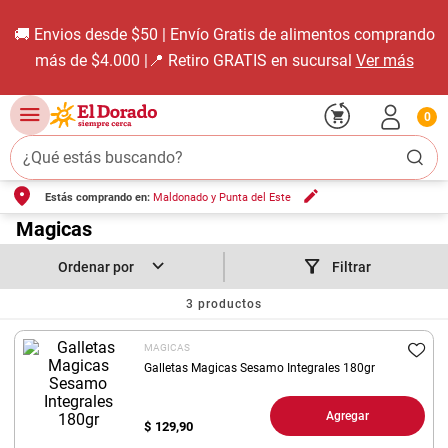
🚚 Envios desde $50 | Envío Gratis de alimentos comprando
más de $4.000 |📍 Retiro GRATIS en sucursal
Ver más
0
¿Qué estás buscando?
Estás comprando en:
Maldonado y Punta del Este
TÉRMINOS MÁS BUSCADOS
1
.
Magicas
carne carnicería
2
.
leche
Filtrar
3
.
aceite
3
productos
4
.
queso
MAGICAS
5
.
bondiola
Galletas Magicas Sesamo Integrales 180gr
6
.
pollo
Agregar
$
129,90
7
.
yerba