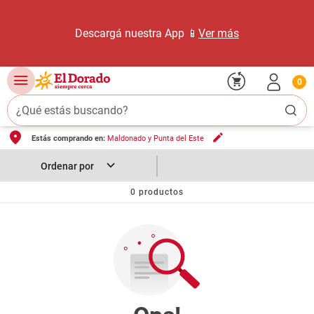
Descargá nuestra App 📱
Ver más
0
¿Qué estás buscando?
Estás comprando en:
Maldonado y Punta del Este
TÉRMINOS MÁS BUSCADOS
1
.
carne carnicería
2
.
leche
0
productos
3
.
aceite
4
.
queso
5
.
pollo
6
.
bondiola
7
.
fideos