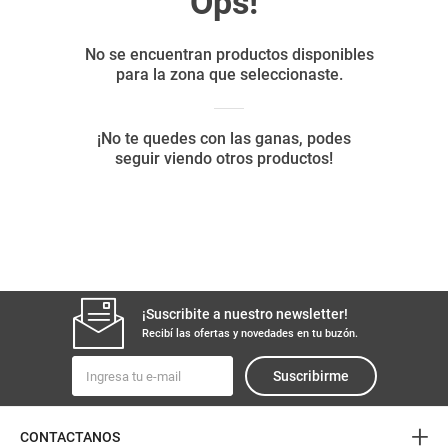
8
.
yerba
9
.
harina
10
.
arroz
¡Suscribite a nuestro newsletter!
Recibí las ofertas y novedades en tu buzón.
Suscribirme
+
CONTACTANOS