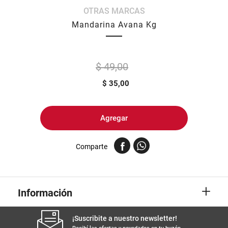
OTRAS MARCAS
8
.
yerba
Mandarina Avana Kg
9
.
harina
10
.
arroz
$ 49,00
$
35,00
Agregar
Comparte
+
Información
¡Suscribite a nuestro newsletter!