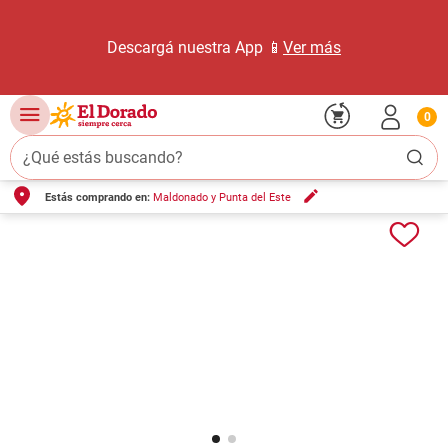
Descargá nuestra App 📱
Ver más
0
¿Qué estás buscando?
Estás comprando en:
Maldonado y Punta del Este
TÉRMINOS MÁS BUSCADOS
1
.
carne carnicería
2
.
leche
3
.
aceite
4
.
queso
5
.
pollo
6
.
bondiola
7
.
fideos