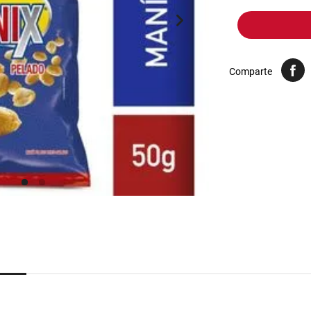
10
.
yerba
Comparte