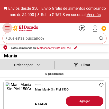
🚚 Envios desde $50 | Envío Gratis de alimentos comprando
más de $4.000 |📍 Retiro GRATIS en sucursal
Ver más
0
¿Qué estás buscando?
Estás comprando en:
Maldonado y Punta del Este
TÉRMINOS MÁS BUSCADOS
1
.
Manix
carne carnicería
2
.
leche
Filtrar
3
.
aceite
6
productos
4
.
queso
MANIX
5
.
pollo
Mani Manix Sin Piel 150Gr
6
.
bondiola
Agregar
$
133,00
7
.
fideos